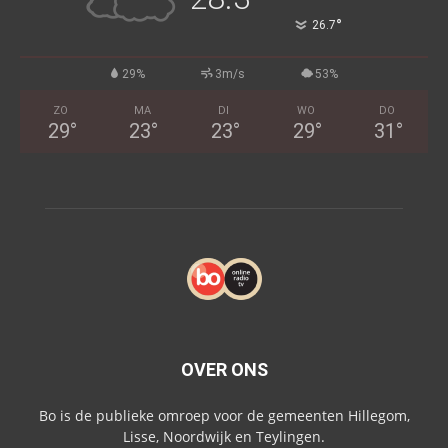
°
26.7
29%
3m/s
53%
ZO
MA
DI
WO
DO
29
°
23
°
23
°
29
°
31
°
OVER ONS
Bo is de publieke omroep voor de gemeenten Hillegom,
Lisse, Noordwijk en Teylingen.