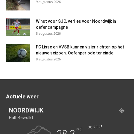
9 augustus 2026
Winst voor SJC, verlies voor Noordwijk in
oefencampagne
8 augustus 2026
FC Lisse en VVSB kunnen vizier richten op het
nieuwe seizoen. Oefenperiode teneinde
8 augustus 2026
Actuele weer
NOORDWIJK
Half Bewolkt
°
28.9
°
C
28.3