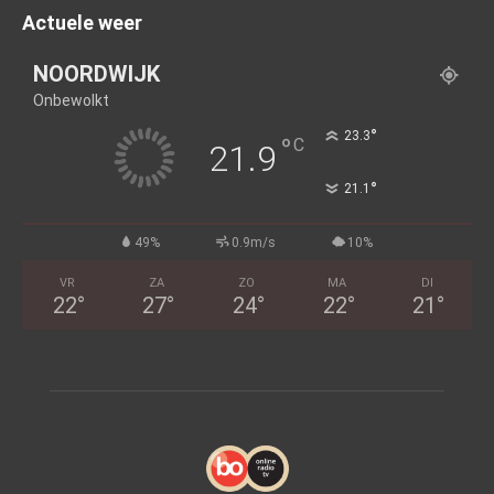
Actuele weer
NOORDWIJK
Onbewolkt
°
23.3
°
C
21.9
°
21.1
49%
0.9m/s
10%
VR
ZA
ZO
MA
DI
22
°
27
°
24
°
22
°
21
°