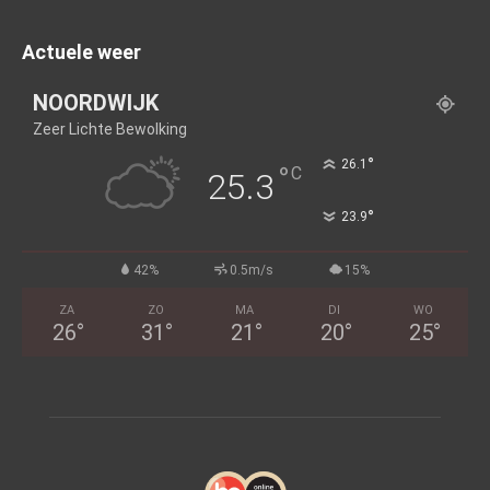
Actuele weer
NOORDWIJK
Zeer Lichte Bewolking
°
26.1
°
C
25.3
°
23.9
42%
0.5m/s
15%
ZA
ZO
MA
DI
WO
26
°
31
°
21
°
20
°
25
°