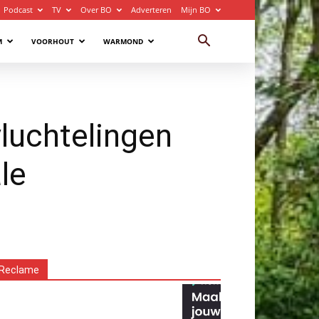
Podcast
TV
Over BO
Adverteren
Mijn BO
M
VOORHOUT
WARMOND
luchtelingen
le
Reclame