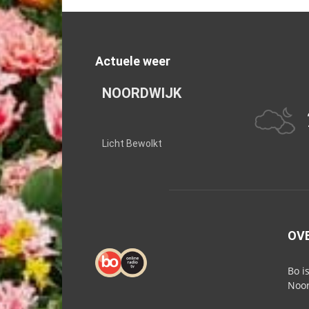
Actuele weer
NOORDWIJK
Licht Bewolkt
OV
Bo i
Noor