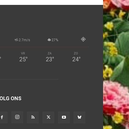
2.7m/s
27%
VR
ZA
ZO
°
25
°
23
°
24
°
OLG ONS