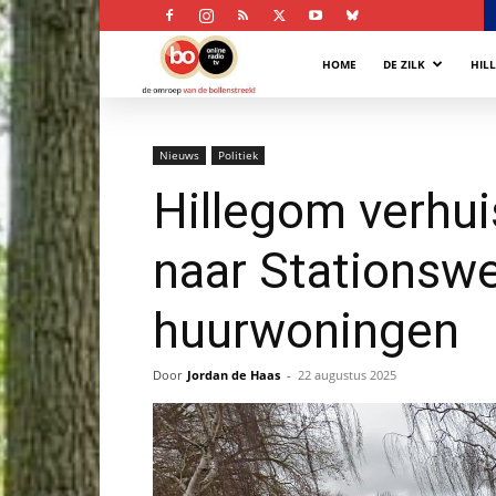
Bollenstreek
HOME
DE ZILK
HIL
Omroep
Nieuws
Politiek
Hillegom verhui
naar Stationsw
huurwoningen
Door
Jordan de Haas
-
22 augustus 2025