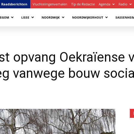
Raadsberichten
Vluchtelingenverhalen
Tip de Redactie
Agenda
Radio
LEGOM
LISSE
NOORDWIJK
NOORDWIJKERHOUT
SASSENHEI
st opvang Oekraïense v
eg vanwege bouw socia