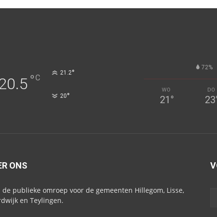
72%
°
21.2
°
C
20.5
WO
DO
°
20
21
°
23
ER ONS
V
s de publieke omroep voor de gemeenten Hillegom, Lisse,
dwijk en Teylingen.