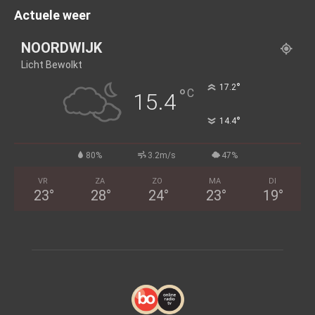
Actuele weer
NOORDWIJK
Licht Bewolkt
°
17.2
°
C
15.4
°
14.4
80%
3.2m/s
47%
VR
ZA
ZO
MA
DI
23
°
28
°
24
°
23
°
19
°