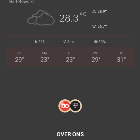
Half Bewolkt
°
28.9
°
C
28.3
°
26.7
29%
3m/s
53%
ZO
MA
DI
WO
DO
29
°
23
°
23
°
29
°
31
°
OVER ONS