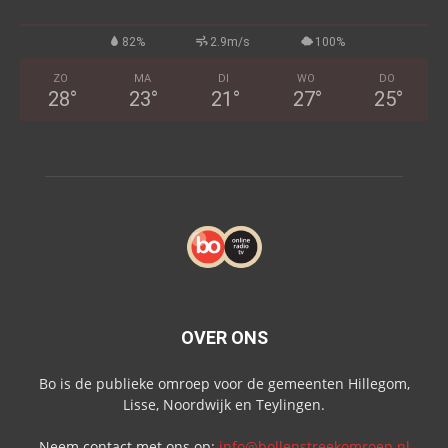
82%
2.9m/s
100%
ZO
MA
DI
WO
DO
28
°
23
°
21
°
27
°
25
°
OVER ONS
Bo is de publieke omroep voor de gemeenten Hillegom,
Lisse, Noordwijk en Teylingen.
Neem contact met ons op:
info@bollenstreekomroep.nl