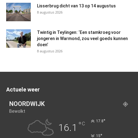
Lisserbrug dicht van 13 op 14 augustus
8 augustus 2026
Twintig in Teylingen: ‘Een stamkroeg voor
jongeren in Warmond, zou veel goeds kunnen
doen’
8 augustus 2026
Actuele weer
NOORDWIJK
Bewolkt
°
17.8
°
C
16.1
°
15