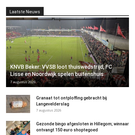
Laatste Nieuws
KNVB Beker: VVSB loot thuiswedstrijd, FC
Lisse en Noordwijk spelen buitenshuis
7 augustus 2026
Granaat tot ontploffing gebracht bij
Langevelderslag
7 augustus 2026
Gezonde bingo afgesloten in Hillegom; winnaar
ontvangt 150 euro shoptegoed