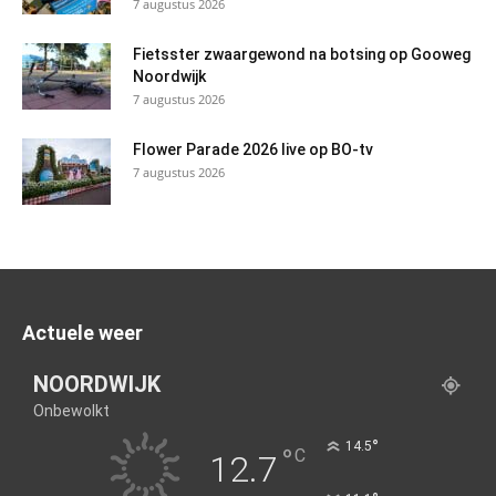
7 augustus 2026
Fietsster zwaargewond na botsing op Gooweg
Noordwijk
7 augustus 2026
Flower Parade 2026 live op BO-tv
7 augustus 2026
Actuele weer
NOORDWIJK
Onbewolkt
°
14.5
°
C
12.7