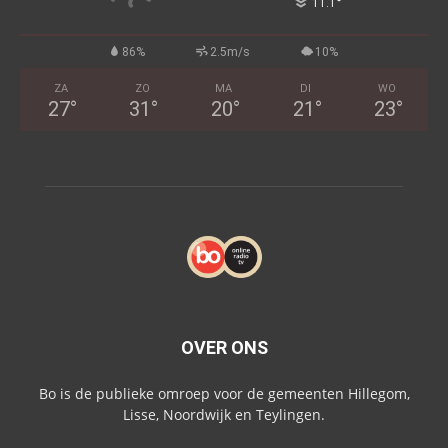
°
11.1
86%
2.5m/s
10%
ZA
ZO
MA
DI
WO
27
°
31
°
20
°
21
°
23
°
OVER ONS
Bo is de publieke omroep voor de gemeenten Hillegom,
Lisse, Noordwijk en Teylingen.