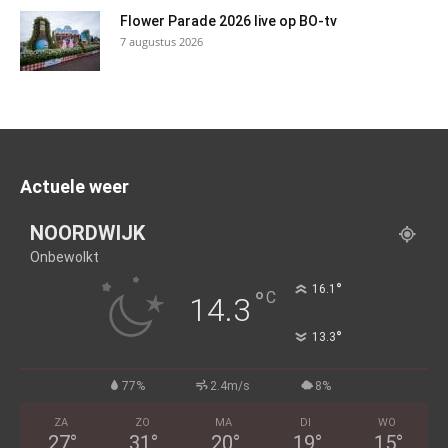
Flower Parade 2026 live op BO-tv
7 augustus 2026
Actuele weer
NOORDWIJK
Onbewolkt
°
16.1
°
C
14.3
°
13.3
77%
2.4m/s
8%
ZA
ZO
MA
DI
WO
27
°
31
°
20
°
19
°
15
°