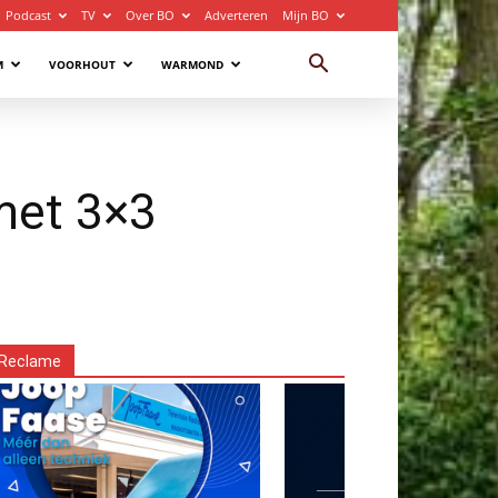
Podcast
TV
Over BO
Adverteren
Mijn BO
M
VOORHOUT
WARMOND
 met 3×3
Reclame