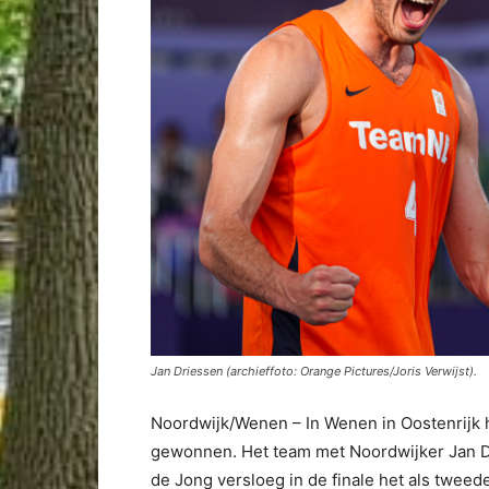
Jan Driessen (archieffoto: Orange Pictures/Joris Verwijst).
Noordwijk/Wenen – In Wenen in Oostenrijk
gewonnen. Het team met Noordwijker Jan Dr
de Jong versloeg in de finale het als tweede