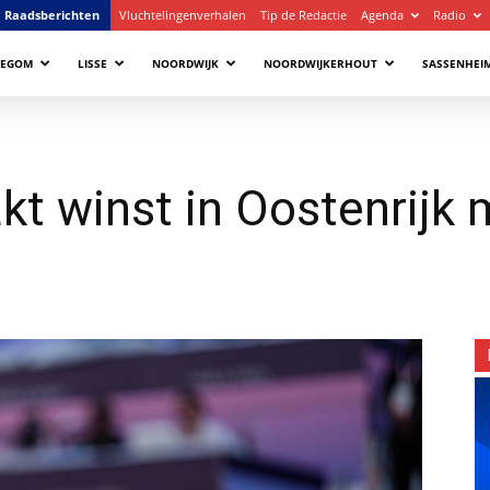
Raadsberichten
Vluchtelingenverhalen
Tip de Redactie
Agenda
Radio
LEGOM
LISSE
NOORDWIJK
NOORDWIJKERHOUT
SASSENHEI
kt winst in Oostenrijk