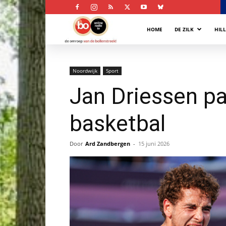
Bollenstreek
HOME
DE ZILK
HIL
Omroep
Noordwijk
Sport
Jan Driessen pa
basketbal
Door
Ard Zandbergen
-
15 juni 2026