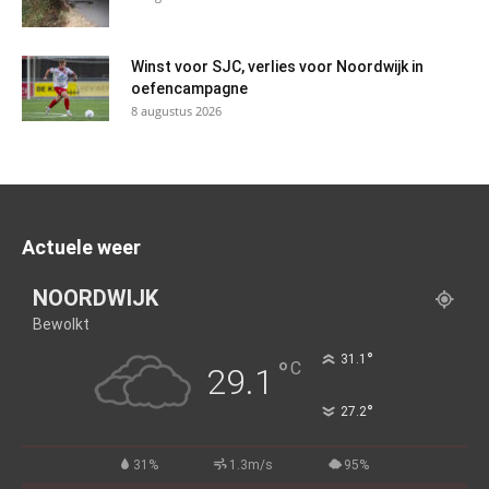
Winst voor SJC, verlies voor Noordwijk in
oefencampagne
8 augustus 2026
Actuele weer
NOORDWIJK
Bewolkt
°
31.1
°
C
29.1
°
27.2
31%
1.3m/s
95%