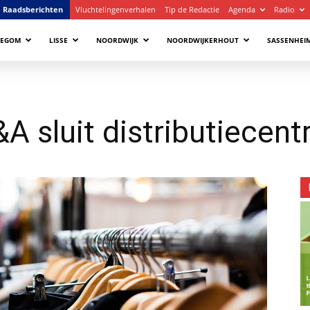
Raadsberichten
Vluchtelingenverhalen
Tip de Redactie
Agenda
Radio
LEGOM
LISSE
NOORDWIJK
NOORDWIJKERHOUT
SASSENHEI
A sluit distributiecent