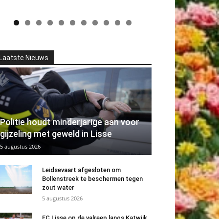
Laatste Nieuws
Politie houdt minderjarige aan voor
gijzeling met geweld in Lisse
5 augustus 2026
Leidsevaart afgesloten om
Bollenstreek te beschermen tegen
zout water
5 augustus 2026
FC Lisse op de valreep langs Katwijk.