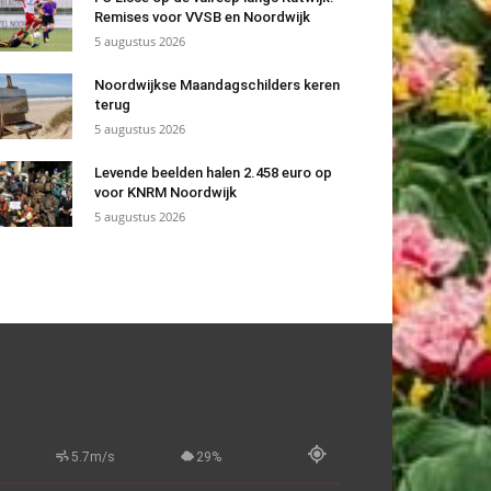
Remises voor VVSB en Noordwijk
5 augustus 2026
Noordwijkse Maandagschilders keren
terug
5 augustus 2026
Levende beelden halen 2.458 euro op
voor KNRM Noordwijk
5 augustus 2026
5.7m/s
29%