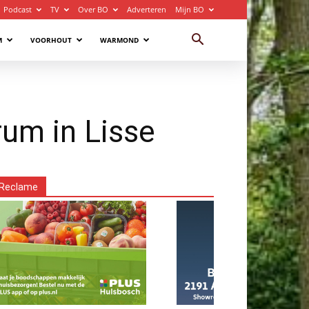
Podcast
TV
Over BO
Adverteren
Mijn BO
M
VOORHOUT
WARMOND
rum in Lisse
Reclame