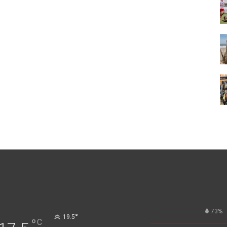
73%
°
19.5
°
C