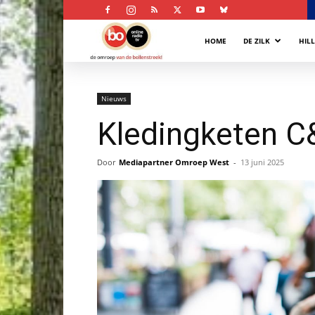
Bollenstreek
HOME
DE ZILK
HIL
Omroep
Nieuws
Kledingketen C&
Door
Mediapartner Omroep West
-
13 juni 2025