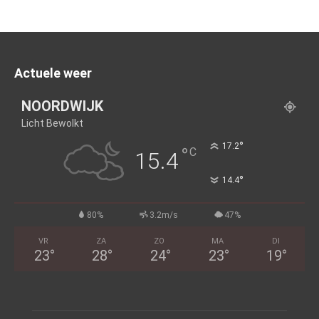
Actuele weer
NOORDWIJK
Licht Bewolkt
°
17.2
°
C
15.4
°
14.4
80%
3.2m/s
47%
VR
ZA
ZO
MA
DI
23
°
28
°
24
°
23
°
19
°