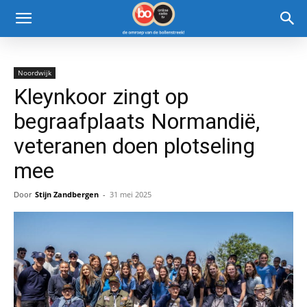
Noordwijk
Kleynkoor zingt op
begraafplaats Normandië,
veteranen doen plotseling
mee
Door
Stijn Zandbergen
-
31 mei 2025