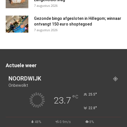
7 augustus 2026
Gezonde bingo afgesloten in Hillegom; winnaar
ontvangt 150 euro shoptegoed
7 augustus 2026
Actuele weer
NOORDWIJK
Onbewolkt
°
25.5
°
C
23.7
°
22.8
48%
0.9m/s
8%