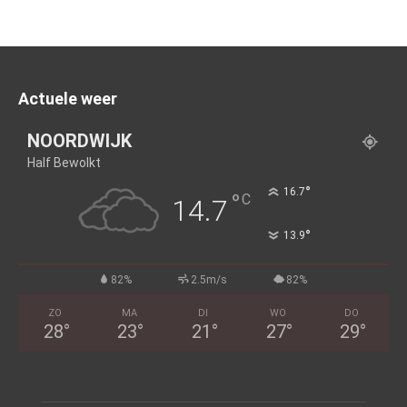
Actuele weer
NOORDWIJK
Half Bewolkt
°
16.7
°
C
14.7
°
13.9
82%
2.5m/s
82%
ZO
MA
DI
WO
DO
28
°
23
°
21
°
27
°
29
°