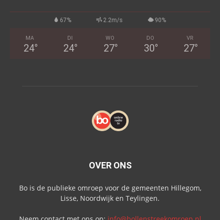
67%
2.2m/s
90%
MA
DI
WO
DO
VR
24
°
24
°
27
°
30
°
27
°
OVER ONS
Bo is de publieke omroep voor de gemeenten Hillegom,
Lisse, Noordwijk en Teylingen.
Neem contact met ons op:
info@bollenstreekomroep.nl