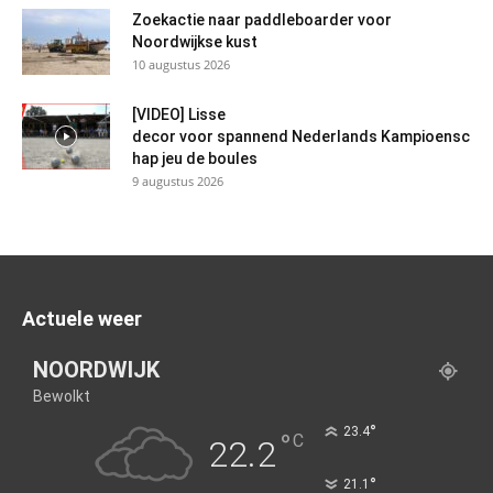
Zoekactie naar paddleboarder voor
Noordwijkse kust
10 augustus 2026
[VIDEO] Lisse
decor voor spannend Nederlands Kampioensc
hap jeu de boules
9 augustus 2026
Actuele weer
NOORDWIJK
Bewolkt
°
23.4
°
C
22.2
°
21.1