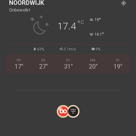
NOORDWIJK
Onbewolkt
°
19
°
C
17.4
°
16.1
63%
2.1m/s
9%
VR
ZA
ZO
MA
DI
17
°
27
°
31
°
20
°
19
°