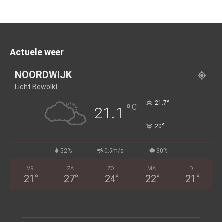
Actuele weer
NOORDWIJK
Licht Bewolkt
°
21.7
°
C
21.1
°
20
52%
0.5m/s
30%
VR
ZA
ZO
MA
DI
21
°
27
°
24
°
22
°
21
°