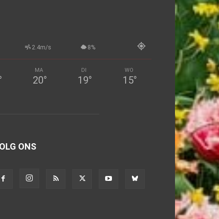
2.4m/s
8%
MA
DI
WO
°
20
°
19
°
15
°
OLG ONS