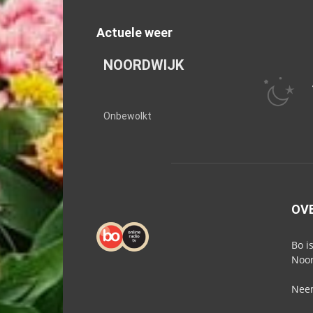
Actuele weer
NOORDWIJK
Onbewolkt
OV
Bo i
Noor
Neem