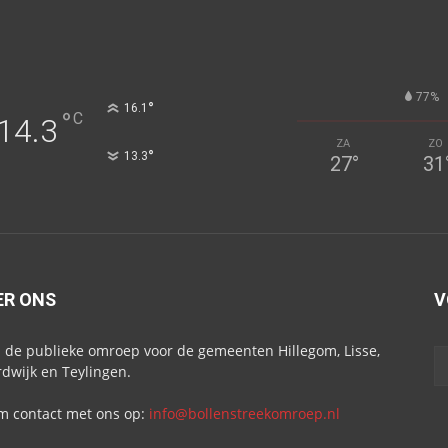
77%
°
16.1
°
C
14.3
ZA
ZO
°
13.3
27
°
31
ER ONS
V
s de publieke omroep voor de gemeenten Hillegom, Lisse,
dwijk en Teylingen.
 contact met ons op:
info@bollenstreekomroep.nl