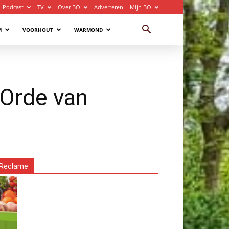
Podcast
TV
Over BO
Adverteren
Mijn BO
M
VOORHOUT
WARMOND
 Orde van
Reclame