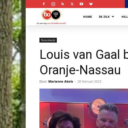
Bollenstreek
HOME
DE ZILK
HIL
Omroep
Noordwijk
Louis van Gaal 
Oranje-Nassau
Door
Marianne Abels
-
28 februari 2023