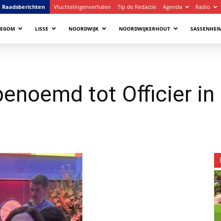
Raadsberichten
Vluchtelingenverhalen
Tip de Redactie
Agenda
Radio
LEGOM
LISSE
NOORDWIJK
NOORDWIJKERHOUT
SASSENHEI
benoemd tot Officier in