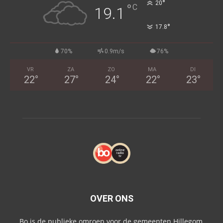
°
20
°
C
19.1
°
17.8
70%
0.9m/s
76%
VR
ZA
ZO
MA
DI
22
°
27
°
24
°
22
°
23
°
OVER ONS
Bo is de publieke omroep voor de gemeenten Hillegom,