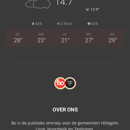
14.7
°
13.9
82%
2.5m/s
82%
ZO
MA
DI
WO
DO
28
°
23
°
21
°
27
°
29
°
OVER ONS
Bo is de publieke omroep voor de gemeenten Hillegom,
Lisse, Noordwijk en Teylingen.