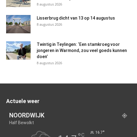
8 augustus 2026
Lisserbrug dicht van 13 op 14 augustus
8 augustus 2026
Twintig in Teylingen: ‘Een stamkroeg voor
jongeren in Warmond, zou veel goeds kunnen
doen’
8 augustus 2026
Actuele weer
NOORDWIJK
Half Bewolkt
°
16.7
°
C