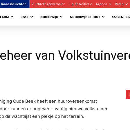
Raadsberichten
Vluchtelingenverhalen
Tip de Redactie
Agenda
Radio
LEGOM
LISSE
NOORDWIJK
NOORDWIJKERHOUT
SASSENHEI
eheer van Volkstuinver
reniging Oude Beek heeft een huurovereenkomst
door kunnen er ongeveer twintig nieuwe volkstuinen
 de wachtlijst een plekje op het terrein.