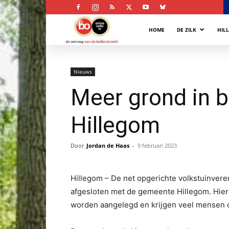
Bollenstreek
HOME
DE ZILK
HIL
Omroep
Nieuws
Meer grond in b
Hillegom
Door
Jordan de Haas
-
9 februari 2023
Hillegom – De net opgerichte volkstuinve
afgesloten met de gemeente Hillegom. Hier
worden aangelegd en krijgen veel mensen op