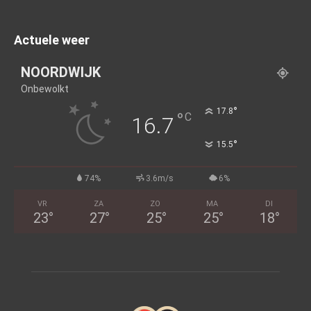
Actuele weer
NOORDWIJK
Onbewolkt
°
17.8
°
C
16.7
°
15.5
74%
3.6m/s
6%
VR
ZA
ZO
MA
DI
23
°
27
°
25
°
25
°
18
°