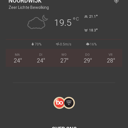
NOORDWIJK
Zeer Lichte Bewolking
°
21.1
°
C
19.5
°
18.3
70%
0.5m/s
16%
MA
DI
WO
DO
VR
24
°
24
°
27
°
29
°
28
°