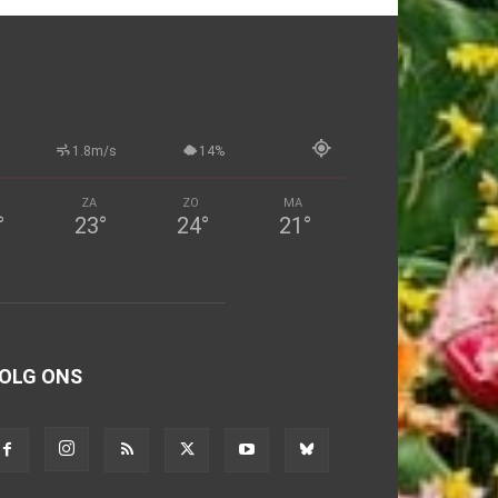
1.8m/s
14%
ZA
ZO
MA
°
23
°
24
°
21
°
OLG ONS