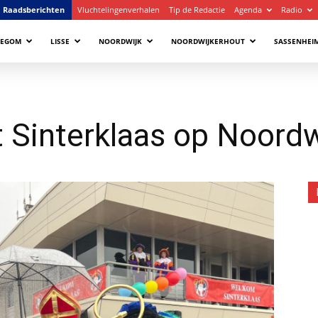
Raadsberichten
Vluchtelingenverhalen
Tip de Redactie
Agenda
Radio
LEGOM
LISSE
NOORDWIJK
NOORDWIJKERHOUT
SASSENHEI
 Sinterklaas op Noordw