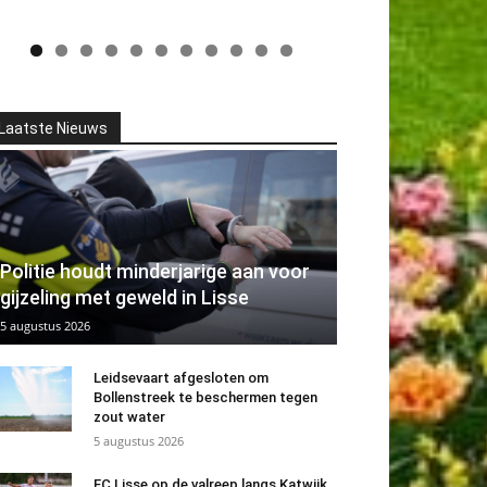
Laatste Nieuws
Politie houdt minderjarige aan voor
gijzeling met geweld in Lisse
5 augustus 2026
Leidsevaart afgesloten om
Bollenstreek te beschermen tegen
zout water
5 augustus 2026
FC Lisse op de valreep langs Katwijk.