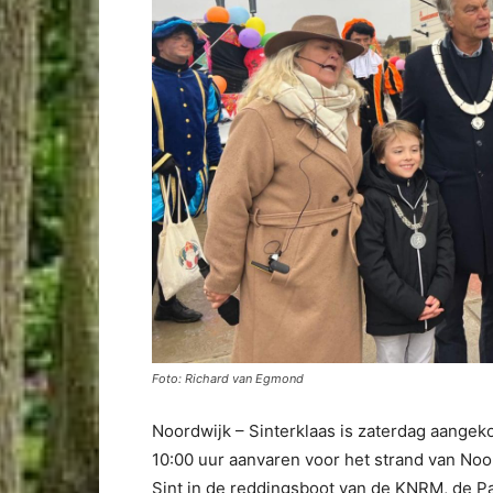
Foto: Richard van Egmond
Noordwijk – Sinterklaas is zaterdag aange
10:00 uur aanvaren voor het strand van Noor
Sint in de reddingsboot van de KNRM, de P