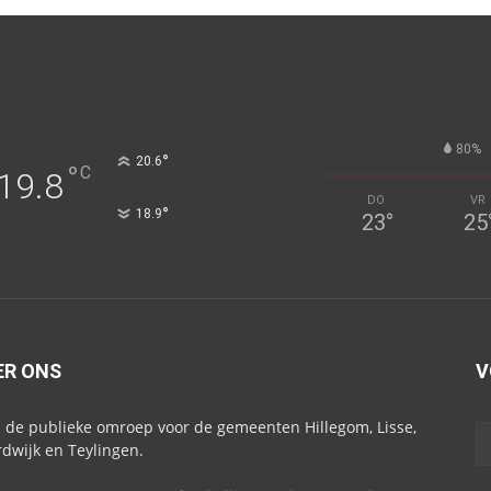
80%
°
20.6
°
C
19.8
DO
VR
°
18.9
23
°
25
ER ONS
V
s de publieke omroep voor de gemeenten Hillegom, Lisse,
dwijk en Teylingen.