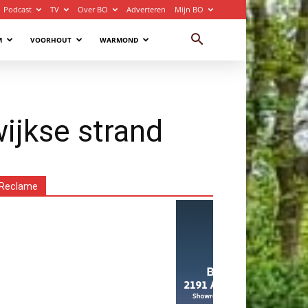
Podcast
TV
Over BO
Adverteren
Mijn BO
M
VOORHOUT
WARMOND
ijkse strand
Reclame