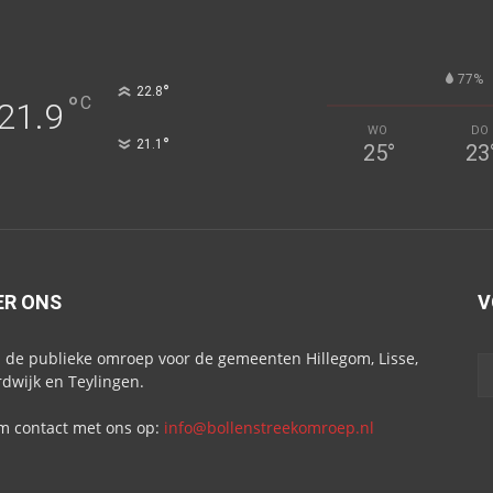
77%
°
22.8
°
C
21.9
WO
DO
°
21.1
25
°
23
ER ONS
V
s de publieke omroep voor de gemeenten Hillegom, Lisse,
dwijk en Teylingen.
 contact met ons op:
info@bollenstreekomroep.nl