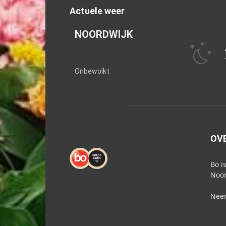
Actuele weer
NOORDWIJK
Onbewolkt
OV
Bo i
Noor
Neem