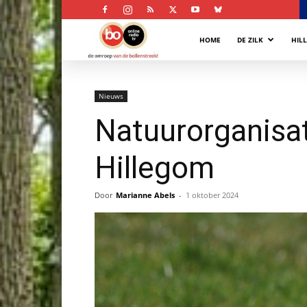
Bollenstreek
HOME
DE ZILK
HIL
Omroep
Nieuws
Natuurorganisat
Hillegom
Door
Marianne Abels
-
1 oktober 2024