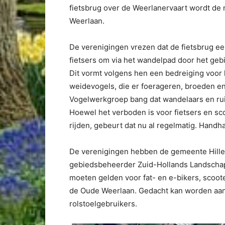
fietsbrug over de Weerlanervaart wordt d
Weerlaan.
De verenigingen vrezen dat de fietsbrug een
fietsers om via het wandelpad door het gebi
Dit vormt volgens hen een bedreiging voor h
weidevogels, die er foerageren, broeden en
Vogelwerkgroep bang dat wandelaars en ruit
Hoewel het verboden is voor fietsers en sc
rijden, gebeurt dat nu al regelmatig. Handha
De verenigingen hebben de gemeente Hil
gebiedsbeheerder Zuid-Hollands Landscha
moeten gelden voor fat- en e-bikers, scoot
de Oude Weerlaan. Gedacht kan worden aan 
rolstoelgebruikers.