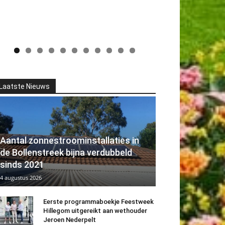
Laatste Nieuws
Aantal zonnestroominstallaties in
de Bollenstreek bijna verdubbeld
sinds 2021
4 augustus 2026
Eerste programmaboekje Feestweek
Hillegom uitgereikt aan wethouder
Jeroen Nederpelt