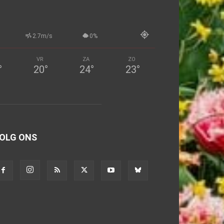
2.7m/s
0%
VR
ZA
ZO
°
20
°
24
°
23
°
OLG ONS