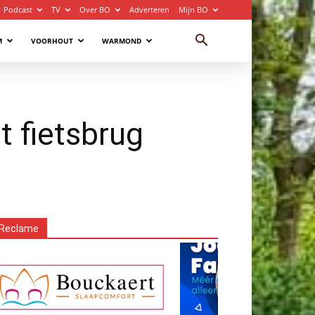
Podcast
TV
Over BO
Adverteren
Mijn BO
M
VOORHOUT
WARMOND
 fietsbrug
Reclame