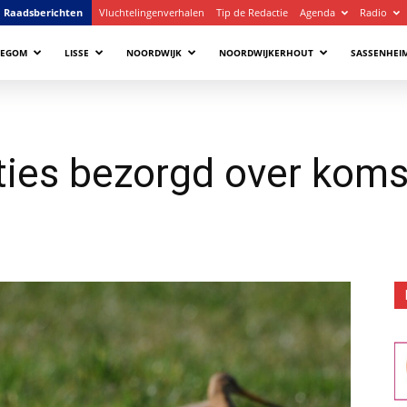
Raadsberichten
Vluchtelingenverhalen
Tip de Redactie
Agenda
Radio
LEGOM
LISSE
NOORDWIJK
NOORDWIJKERHOUT
SASSENHEI
ies bezorgd over komst