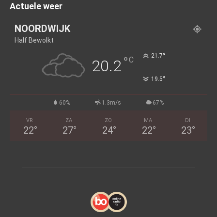
Actuele weer
NOORDWIJK
Half Bewolkt
°
21.7
°
C
20.2
°
19.5
60%
1.3m/s
67%
VR
ZA
ZO
MA
DI
22
°
27
°
24
°
22
°
23
°