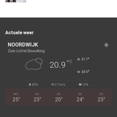
Actuele weer
NOORDWIJK
Zeer Lichte Bewolking
°
21.7
°
C
20.9
°
20.5
80%
2.7m/s
15%
WO
DO
VR
ZA
ZO
25
°
23
°
20
°
24
°
23
°