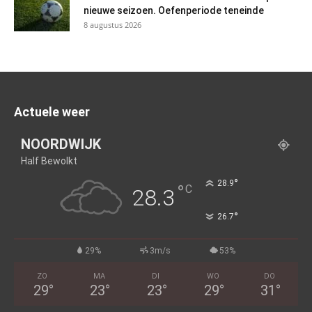
nieuwe seizoen. Oefenperiode teneinde
8 augustus 2026
Actuele weer
NOORDWIJK
Half Bewolkt
°
28.9
°
C
28.3
°
26.7
29%
3m/s
53%
ZO
MA
DI
WO
DO
29
°
23
°
23
°
29
°
31
°