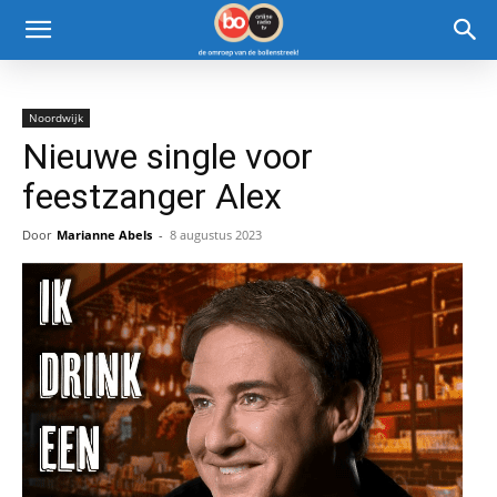
Noordwijk
Nieuwe single voor
feestzanger Alex
Door
Marianne Abels
-
8 augustus 2023