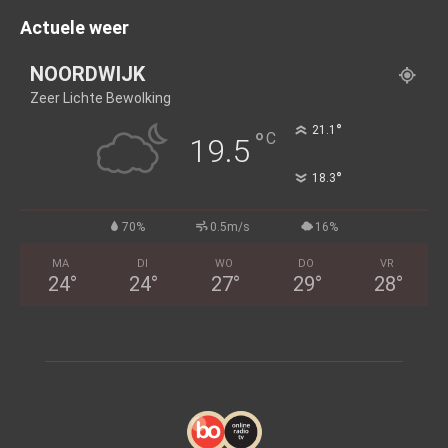
Actuele weer
NOORDWIJK
Zeer Lichte Bewolking
°
21.1
°
C
19.5
°
18.3
70%
0.5m/s
16%
MA
DI
WO
DO
VR
24
°
24
°
27
°
29
°
28
°