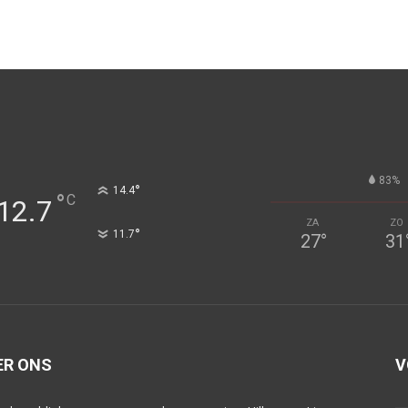
83%
°
14.4
°
C
12.7
ZA
ZO
°
11.7
27
°
31
ER ONS
V