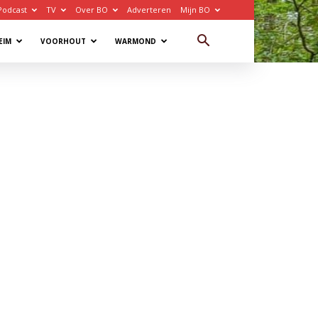
Podcast
TV
Over BO
Adverteren
Mijn BO
EIM
VOORHOUT
WARMOND