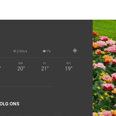
2.5m/s
7%
MA
DI
WO
°
20
°
21
°
19
°
OLG ONS