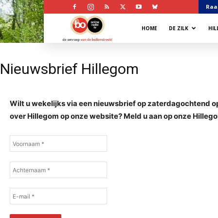
Raa
Bollenstreek
HOME
DE ZILK
HI
Omroep
Nieuwsbrief Hillegom
Wilt u
wekelijks via een nieuwsbrief op zaterdagochtend o
over Hillegom op onze website? Meld u aan op onze Hilleg