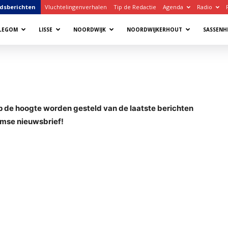
dsberichten
Vluchtelingenverhalen
Tip de Redactie
Agenda
Radio
LLEGOM
LISSE
NOORDWIJK
NOORDWIJKERHOUT
SASSENH
p de hoogte worden gesteld van de laatste berichten
omse nieuwsbrief!