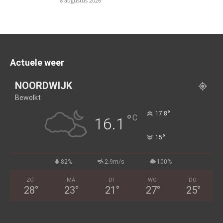
8 augustus 2026
Actuele weer
NOORDWIJK
Bewolkt
°
17.8
°
C
16.1
°
15
82%
2.9m/s
100%
ZO
MA
DI
WO
DO
28
°
23
°
21
°
27
°
25
°