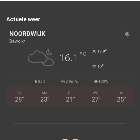
Actuele weer
NOORDWIJK
Bewolkt
°
17.8
°
C
16.1
°
15
82%
2.9m/s
100%
ZO
MA
DI
WO
DO
28
°
23
°
21
°
27
°
25
°