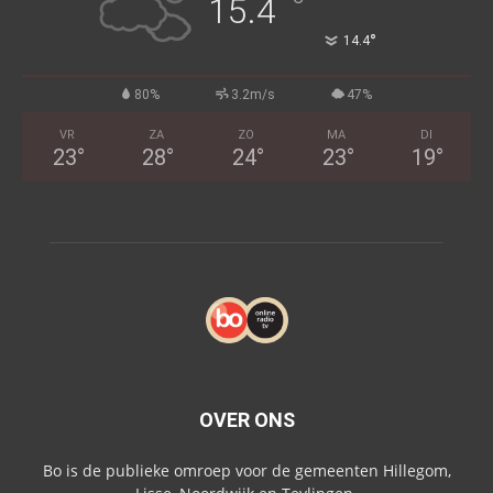
°
15.4
°
14.4
80%
3.2m/s
47%
VR
ZA
ZO
MA
DI
23
°
28
°
24
°
23
°
19
°
OVER ONS
Bo is de publieke omroep voor de gemeenten Hillegom,