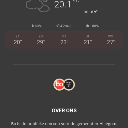
°
C
20.1
°
18.9
60%
4.2m/s
100%
ZA
ZO
MA
DI
WO
20
°
29
°
23
°
21
°
27
°
OVER ONS
Bo is de publieke omroep voor de gemeenten Hillegom,