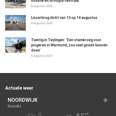
novatie en droogte centraal
8 augustus 2026
Lisserbrug dicht van 13 op 14 augustus
8 augustus 2026
Twintig in Teylingen: ‘Een stamkroeg voor
jongeren in Warmond, zou veel goeds kunnen
doen’
8 augustus 2026
Actuele weer
NOORDWIJK
Bewolkt
°
21.1