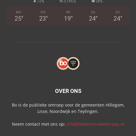
72%
3.1m/s
28%
WO
DO
VR
ZA
ZO
25
°
23
°
19
°
24
°
24
°
OVER ONS
Bo is de publieke omroep voor de gemeenten Hillegom,
Lisse, Noordwijk en Teylingen.
Neem contact met ons op:
info@bollenstreekomroep.nl