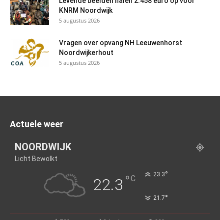
Levende beelden halen 2.458 euro op voor
KNRM Noordwijk
5 augustus 2026
Vragen over opvang NH Leeuwenhorst
Noordwijkerhout
5 augustus 2026
Actuele weer
NOORDWIJK
Licht Bewolkt
°
23.3
°
C
22.3
°
21.7