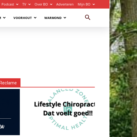
Podcast
TV
Over BO
Adverteren
Mijn BO
M
VOORHOUT
WARMOND
Reclame