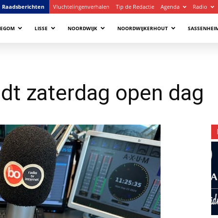
Raadsberichten
Vluchtelingenverhalen
Tip de Redactie
Agenda
Radio
LEGOM
LISSE
NOORDWIJK
NOORDWIJKERHOUT
SASSENHEI
t zaterdag open dag