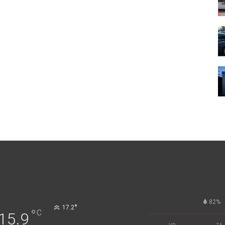
82%
°
17.2
°
C
15.9