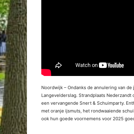
Noordwijk – Ondanks de annulering van de ja
Langevelderslag. Strandplaats Nederzandt 
een vervangende Snert & Schuimparty. Enth
met oranje ijsmuts, het rondwaaiende schuim
ook hun goede voornemens voor 2025 goed 