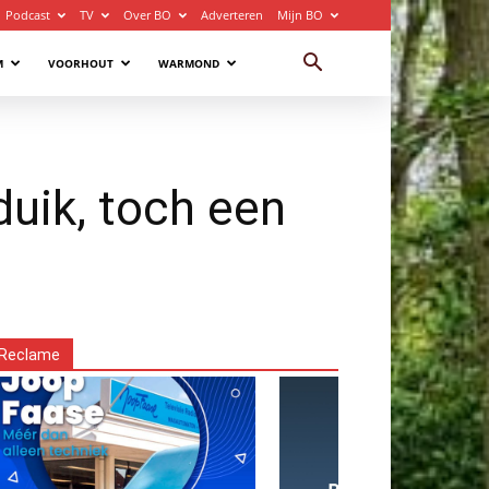
Podcast
TV
Over BO
Adverteren
Mijn BO
M
VOORHOUT
WARMOND
uik, toch een
Reclame