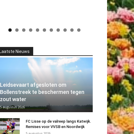
Laatste Nieuws
Leidsevaart afgesloten om
Bollenstreek te beschermen tegen
zout water
5 augustus 2026
FC Lisse op de valreep langs Katwijk.
Remises voor VVSB en Noordwijk
5 augustus 2026