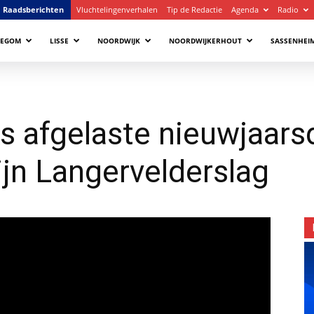
Raadsberichten
Vluchtelingenverhalen
Tip de Redactie
Agenda
Radio
LEGOM
LISSE
NOORDWIJK
NOORDWIJKERHOUT
SASSENHEI
 afgelaste nieuwjaarsd
ijn Langervelderslag