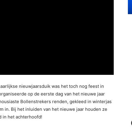
arlijkse nieuwjaarsduik was het toch nog feest in
organiseerde op de eerste dag van het nieuwe jaar
ousiaste Bollenstrekers renden, gekleed in winterjas
 in. Bij het inluiden van het nieuwe jaar houden ze
in het achterhoofd!