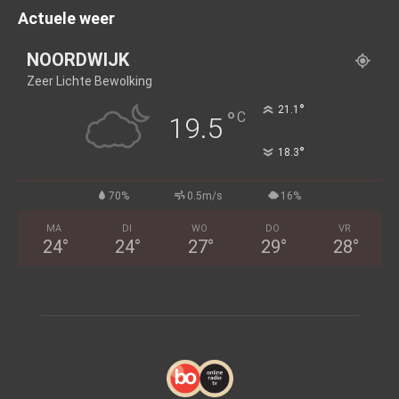
Actuele weer
NOORDWIJK
Zeer Lichte Bewolking
°
21.1
°
C
19.5
°
18.3
70%
0.5m/s
16%
MA
DI
WO
DO
VR
24
°
24
°
27
°
29
°
28
°