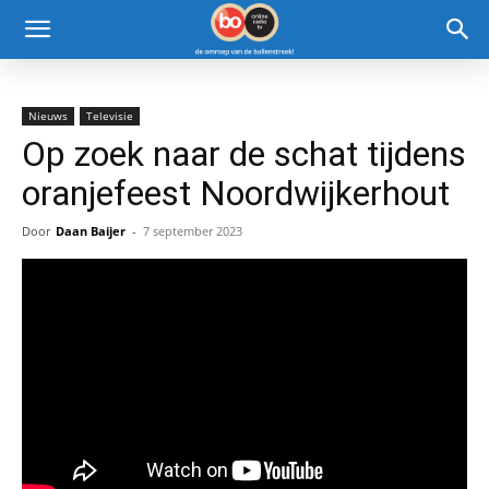
Nieuws
Televisie
Op zoek naar de schat tijdens
oranjefeest Noordwijkerhout
Door
Daan Baijer
-
7 september 2023