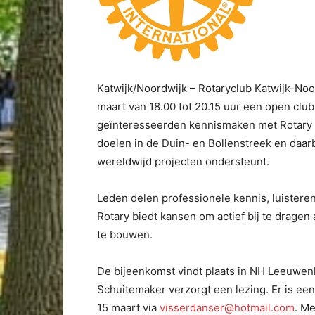
Katwijk/Noordwijk – Rotaryclub Katwijk-No
maart van 18.00 tot 20.15 uur een open cl
geïnteresseerden kennismaken met Rotary en
doelen in de Duin- en Bollenstreek en daarbu
wereldwijd projecten ondersteunt.
Leden delen professionele kennis, luister
Rotary biedt kansen om actief bij te drage
te bouwen.
De bijeenkomst vindt plaats in NH Leeuwen
Schuitemaker verzorgt een lezing. Er is ee
15 maart via
visserdanser@hotmail.com
. Me