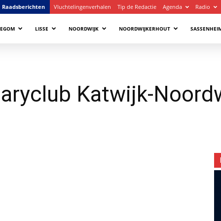
Raadsberichten
Vluchtelingenverhalen
Tip de Redactie
Agenda
Radio
LEGOM
LISSE
NOORDWIJK
NOORDWIJKERHOUT
SASSENHEI
aryclub Katwijk-Noordw