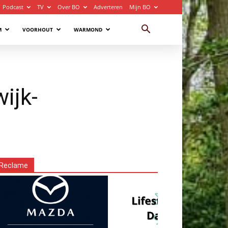
Podcast
TV
Over BO
Adverteren
Mijn BO
M
VOORHOUT
WARMOND
ijk-
Reclame