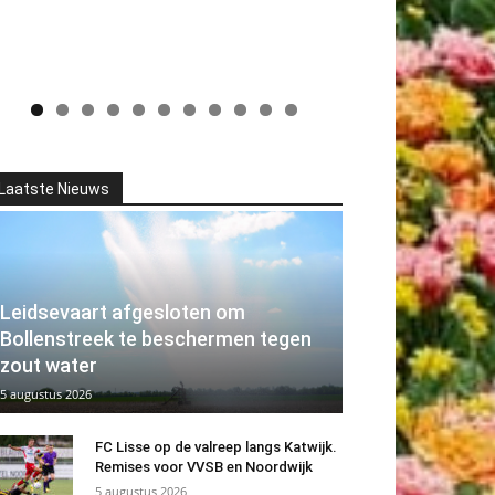
Laatste Nieuws
Leidsevaart afgesloten om
Bollenstreek te beschermen tegen
zout water
5 augustus 2026
FC Lisse op de valreep langs Katwijk.
Remises voor VVSB en Noordwijk
5 augustus 2026