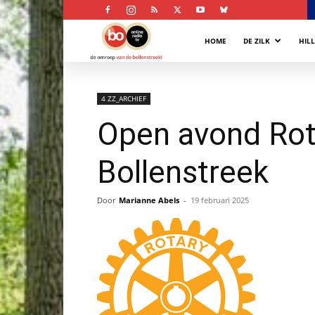
Bollenstreek
HOME
DE ZILK
HIL
Omroep
4 ZZ_ARCHIEF
Open avond Rot
Bollenstreek
Door
Marianne Abels
-
19 februari 2025