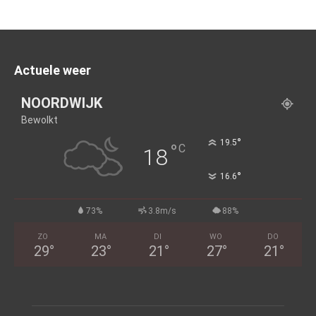
Actuele weer
NOORDWIJK
Bewolkt
°
19.5
°
C
18
°
16.6
73%
3.8m/s
88%
ZO
MA
DI
WO
DO
29
°
23
°
21
°
27
°
21
°