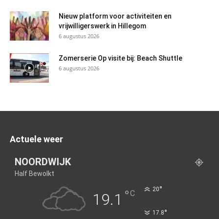
Nieuw platform voor activiteiten en
vrijwilligerswerk in Hillegom
6 augustus 2026
Zomerserie Op visite bij: Beach Shuttle
6 augustus 2026
Actuele weer
NOORDWIJK
Half Bewolkt
°
20
°
C
19.1
°
17.8