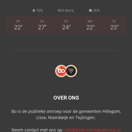
70%
0.9m/s
76%
VR
ZA
ZO
MA
DI
22
°
27
°
24
°
22
°
23
°
OVER ONS
Bo is de publieke omroep voor de gemeenten Hillegom,
Lisse, Noordwijk en Teylingen.
Neem contact met ons op:
info@bollenstreekomroep.nl