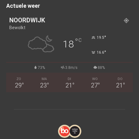
Actuele weer
NOORDWIJK
Bewolkt
°
19.5
°
C
18
°
16.6
73%
3.8m/s
88%
ZO
MA
DI
WO
DO
29
°
23
°
21
°
27
°
21
°