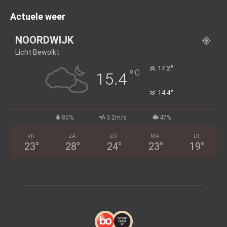
Actuele weer
NOORDWIJK
Licht Bewolkt
°
17.2
°
C
15.4
°
14.4
80%
3.2m/s
47%
VR
ZA
ZO
MA
DI
23
°
28
°
24
°
23
°
19
°