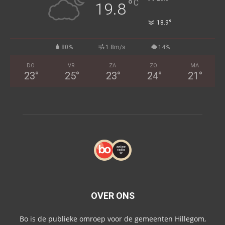
°
C
19.8
°
18.9
80%
1.8m/s
14%
DO
VR
ZA
ZO
MA
23
°
25
°
23
°
24
°
21
°
OVER ONS
Bo is de publieke omroep voor de gemeenten Hillegom,