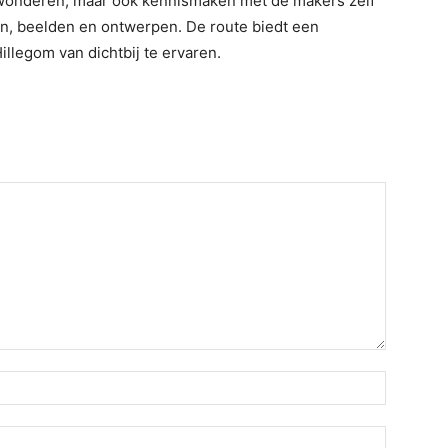
wonderen, maar ook kennismaken met de makers zelf
en, beelden en ontwerpen. De route biedt een
illegom van dichtbij te ervaren.