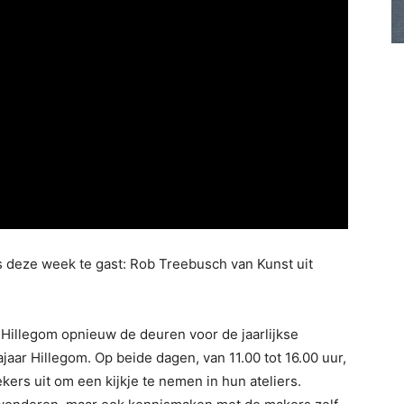
s deze week te gast: Rob Treebusch van Kunst uit
Hillegom opnieuw de deuren voor de jaarlijkse
jaar Hillegom. Op beide dagen, van 11.00 tot 16.00 uur,
kers uit om een kijkje te nemen in hun ateliers.