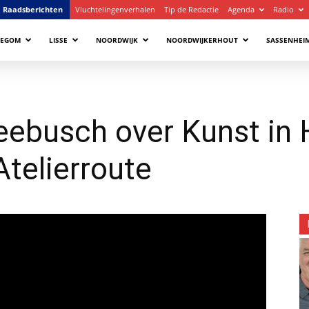
Raadsberichten
Vluchtelingenverhalen
Tip de Redactie
Agenda
Radio
LEGOM
LISSE
NOORDWIJK
NOORDWIJKERHOUT
SASSENHEI
eebusch over Kunst in 
Atelierroute