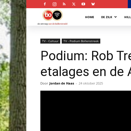
Bollenstreek
HOME
DE ZILK
HIL
Omroep
TV - Cultuur
TV - Podium Bollenstreek
Podium: Rob Tr
etalages en de 
Door
Jordan de Haas
-
24 oktober 2025