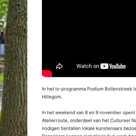
In het tv-programma Podium Bollenstreek i
Hillegom.
In het weekend van 8 en 9 november opent 
Atelierroute, onderdeel van het Cultureel Na
nodigen tientallen lokale kunstenaars bezoe