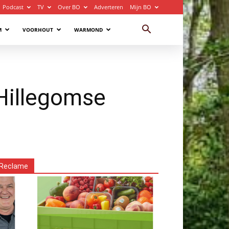
Podcast
TV
Over BO
Adverteren
Mijn BO
M
VOORHOUT
WARMOND
Hillegomse
Reclame