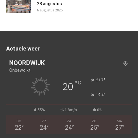
23 augustus
6 augustus 2026
Actuele weer
NOORDWIJK
Onbewolkt
°
21.7
°
C
20
°
19.4
55%
1.8m/s
0%
DO
VR
ZA
ZO
MA
22
°
24
°
24
°
25
°
27
°