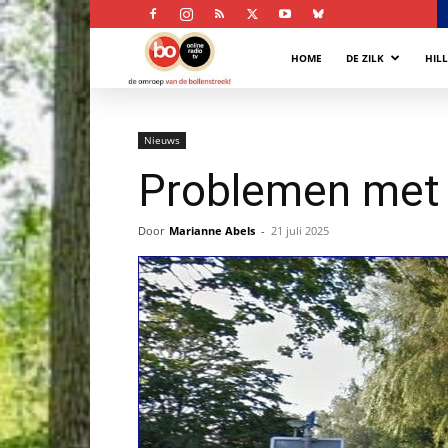
Bollenstreek
HOME
DE ZILK
HIL
Omroep
Nieuws
Problemen met 
Door
Marianne Abels
-
21 juli 2025