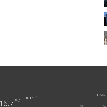
74%
°
17.8
°
C
16.7
VR
ZA