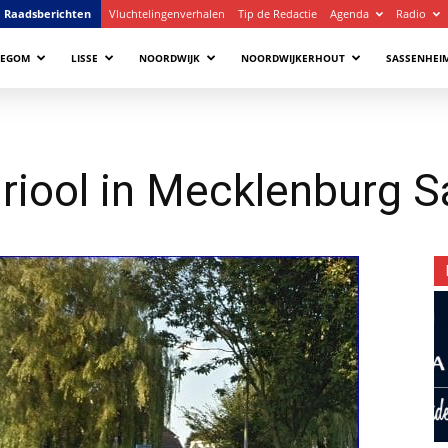
Raadsberichten
Vluchtelingenverhalen
Tip de Redactie
Agenda
Radio
LEGOM
LISSE
NOORDWIJK
NOORDWIJKERHOUT
SASSENHEI
riool in Mecklenburg 