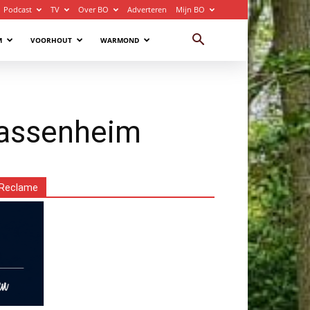
Podcast
TV
Over BO
Adverteren
Mijn BO
M
VOORHOUT
WARMOND
Sassenheim
Reclame