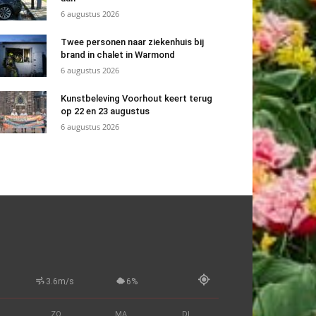
6 augustus 2026
Twee personen naar ziekenhuis bij
brand in chalet in Warmond
6 augustus 2026
Kunstbeleving Voorhout keert terug
op 22 en 23 augustus
6 augustus 2026
3.6m/s
6%
ZO
MA
DI