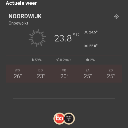
Actuele weer
NOORDWIJK
Onbewolkt
°
24.5
°
C
23.8
°
22.8
59%
8.2m/s
2%
WO
DO
VR
ZA
ZO
26
°
23
°
20
°
25
°
25
°