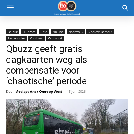
De Zilk
Hillegom
Lisse
Nieuws
Noordwijk
Noordwijkerhout
Sassenheim
Voorhout
Warmond
Qbuzz geeft gratis
dagkaarten weg als
compensatie voor
‘chaotische’ periode
Door
Mediapartner Omroep West
-
15 juni 2026