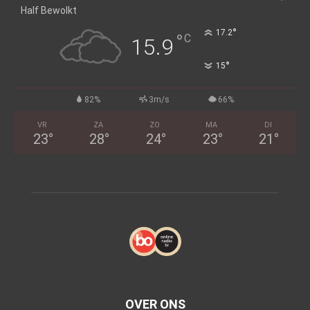
Half Bewolkt
°
17.2
°
C
15.9
°
15
82%
3m/s
66%
VR
ZA
ZO
MA
DI
23
°
28
°
24
°
23
°
21
°
OVER ONS